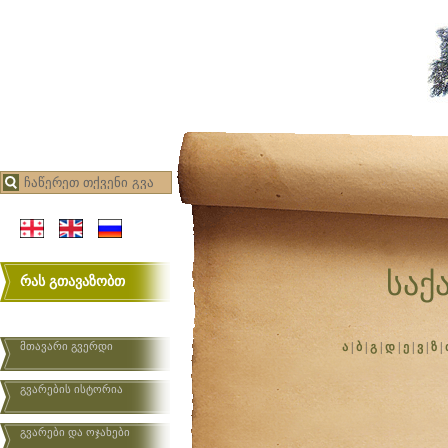
საქ
რას გთავაზობთ
მთავარი გვერდი
ა
|
ბ
|
გ
|
დ
|
ე
|
ვ
|
ზ
|
გვარების ისტორია
გვარები და ოჯახები