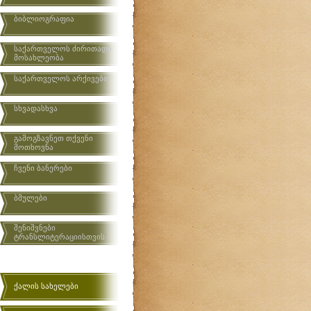
ბიბლიოგრაფია
საქართველოს ძირითადი
მოსახლეობა
საქართველოს არქივები
სხვადასხვა
გამოგზავნეთ თქვენი
მოთხოვნა
ჩვენი ბანერები
ბმულები
შენიშვნები
ტრანსლიტერაციისთვის
ქალის სახელები