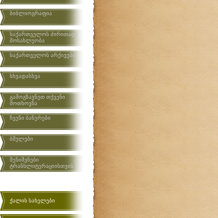
ბიბლიოგრაფია
საქართველოს ძირითადი
მოსახლეობა
საქართველოს არქივები
სხვადასხვა
გამოგზავნეთ თქვენი
მოთხოვნა
ჩვენი ბანერები
ბმულები
შენიშვნები
ტრანსლიტერაციისთვის
ქალის სახელები