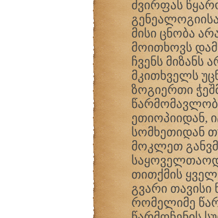
ძვირფას წყარ
გენეალოგიისა
მისი ცნობა ა
მოითხოვს დამ
ჩვენს მიზანს 
მკითხველს უც
ზოგიერთი ჭეშ
წარმომავლობი
ეთიოპიიდან, 
სომხეთიდან თ
მოკლეთ განვმ
საყოველთაოდ
თითქმის ყველ
გვარი თავისი
რომელიმე წარ
წარმოჩენის ს