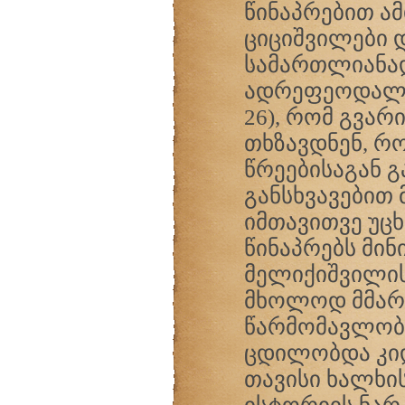
წინაპრებით ამ
ციციშვილები დ
სამართლიანად
ადრეფეოდალურ
26), რომ გვარ
თხზავდნენ, რ
წრეებისაგან გ
განსხვავები
იმთავითვე უც
წინაპრებს მი
მელიქიშვილის
მხოლოდ მმართ
წარმომავლობა
ცდილობდა კი
თავისი ხალხი