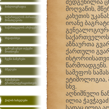
შედგენილია 
ბიბლიოგრაფია
მოღვაწის, მწ
კახეთის უკანა
საქართველოს ძირითადი
მოსახლეობა
იოანე ბაგრატი
საქართველოს არქივები
გენეალოგიური
საქართველოსა
სხვადასხვა
აზნაურთა გვა
გამოგზავნეთ თქვენი
ქართული გვარ
მოთხოვნა
ისტორიისათვი
ჩვენი ბანერები
წარმოადგენს.
ბმულები
სამეფოს სამას
ეტიმოლოგია, 
შენიშვნები
ტრანსლიტერაციისთვის
სხვ.
აღნიშნული ნა
ილია ჭავჭავაძ
ქალის სახელები
სადაც ილია აღ