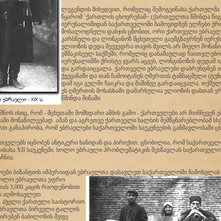
ლეგენდის მიხედვით, რომელიც შემოგვინახა ქართულმა
წყარომ `ქართლის ცხოვრებამ~ (ქართველთა წმინდა წიგ
იერუსალიმიდან საქართველოში ჩამოვიდნენ ელჩები ქრ
მოსალოდნელი დასჯის ცნობით, ორი ქართველი ებრაე
კარსნელი და ლონგინოზ მცხეთელი გაემგზავრნენ იერუს
ელიოზის დედა შეევედრა თავის შვილს არ მიეღო მონაწ
ეშმაკისეულ საქმეში, რომელიც დანაშაულად ჩაითვლებ
იერუსალიმში ქრისტე ჯვარს აცვეს, ლონგინოზის დედამ ი
და გარდაიცვალა. ქართველი ებრაელები დაბრუნდნენ 
ქვეყანაში და თან ჩამოიტანეს ღმერთის ტანსაცმელი (ტუნ
დამ იგი გულში ჩაიკრა და მაშინვე გარდაიცვალა. თქმულ
ეს ღმერთის მოსასხამი დამარხულია ელიოზის დასთან ე
წმინდა მიწაში.
იშნოს ისიც, რომ - მცხეთაში მომხდარი ამბის გამო - ქართველები არ მიიჩნევენ
მაში მონაწილეებად. ამან და აგრეთვე ქართველი ხალხის შემწყნარებლობამ სხ
ართ განაპირობა, რომ ებრაელები საქართველოში საუკუნეების განმავლობაში ც
თველებს იცნობენ ანტიკური ხანიდან და პირიქით. ცნობილია, რომ საქართველ
აისახა XII საუკუნეში, ხოლო ებრაული პრობლემატიკის შესწავლას საქართველ
ჩნია.
ები ბიზანტიის იმპერიიდან ებრაელთა დასავლეთ საქართველოში ჩამოსვლას V
 ხოლო
ებრაელთა უფრო
ას 3,000 კაცის რაოდენობით
ა აღმოსავლეთ
. ძველი ქართული საისტორიო
ებრაელთა პირველი ტალღის
შირებენ ბაბილონის მეფე