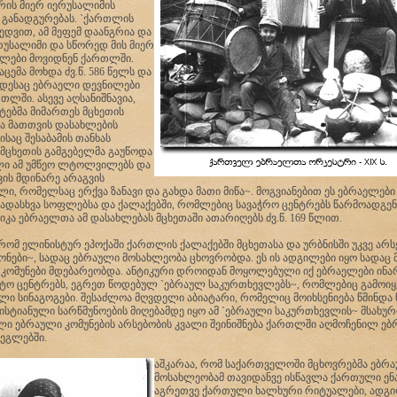
ის მიერ იერუსალიმის
 განადგურებას. `ქართლის
ედვით, ამ მეფემ დაანგრია და
რუსალიმი და სწორედ მის მიერ
ლები მოვიდნენ ქართლში.
ცემა მოხდა ძვ.წ. 586 წელს და
ოდესაც ებრაელი დევნილები
თლში. ასევე აღსანიშნავია,
ტებმა მიმართეს მცხეთის
ცა მათთვის დასახლების
საც შესაბამის თანხას
 მცხეთის გამგებელმა გაუწოდა
ლი ამ უმწეო ლტოლვილებს და
ვის მდინარე არაგვის
ლი, რომელსაც ერქვა ზანავი და გახდა მათი მიწა~. მოგვიანებით ეს ებრაელები
ადასხვა სოფლებსა და ქალაქებში, რომლებიც სავაჭრო ცენტრებს წარმოადგენდ
კა ებრაელთა ამ დასახლებას მცხეთაში ათარიღებს ძვ.წ. 169 წლით.
, რომ ელინისტურ ეპოქაში ქართლის ქალაქებში მცხეთასა და ურბნისში უკვე არ
ონები~, სადაც ებრაული მოსახლეობა ცხოვრობდა. ეს ის ადგილები იყო სადაც 
კომუნები მდებარეობდა. ანტიკური დროიდან მოყოლებული იქ ებრაელები ინა
ტო ცენტრებს, ეგრეთ წოდებულ `ებრაულ საკურთხევლებს~, რომლებიც გამოი
ი სინაგოგები. შესაძლოა მღვდელი აბიატარი, რომელიც მოიხსენიება წმინდა 
ისტიანული სარწმუნოების მიღებამდე იყო ამ `ებრაული საკურთხევლის~ მსახურ
ელი ებრაული კომუნების არსებობის კვალი შეინიშნება ქართლში აღმოჩენილ ე
ეგლებში.
აშკარაა, რომ საქართველოში მცხოვრებმა ებრ
მოსახლეობამ თავიდანვე ისწავლა ქართული ენა
აგრეთვე ქართული ხალხური რიტუალები, ადგ