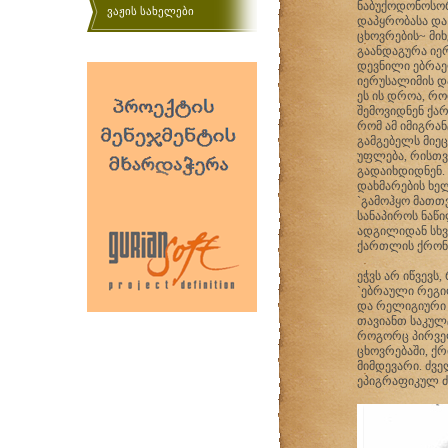
ნაბუქოდონოსორ
ვაჟის სახელები
დაპყრობასა და
ცხოვრების~ მიხ
გაანდაგურა იე
დევნილი ებრაე
იერუსალიმის და
ეს ის დროა, რ
შემოვიდნენ ქარ
რომ ამ იმიგრან
გამგებელს მიე
უფლება, რისთვი
გადაიხდიდნენ.
დახმარების ხე
`გამოჰყო მათთ
სანაპიროს ნაწი
ადგილიდან სხვ
ქართლის ქრონი
ეჭვს არ იწვევს
`ებრაული რეგი
და რელიგიური 
თავიანთ საკულ
როგორც პირველ
ცხოვრებაში, ქრ
მიმდევარი. ძვ
ეპიგრაფიკულ ძ