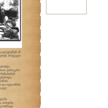
 გადავიდნენ ამ
ნენ. მოქცევაი
სებობდა
მათი ეთნიკური
რჩუნებდნენ
ყენებოდა
ნინოს
ი და იუდაიზმის
ბრაულ
აულმა
, აითვისა
ილობრივი