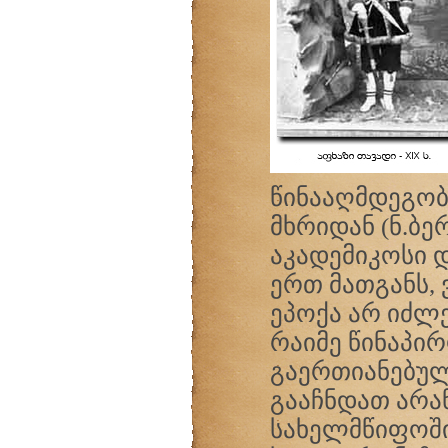
წინააღმდეგობ
მხრიდან (ნ.ბე
აკადემიკოსი 
ერთ მათგანს,
ეპოქა არ იძლ
რაიმე წინაპი
გაერთიანებულ
გააჩნდათ არა
სახელმწიფოში