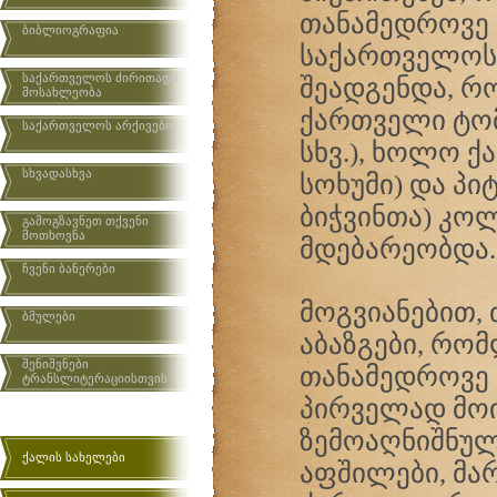
თანამედროვე
ბიბლიოგრაფია
საქართველოს
საქართველოს ძირითადი
შეადგენდა, რ
მოსახლეობა
ქართველი ტომ
საქართველოს არქივები
სხვ.), ხოლო 
სხვადასხვა
სოხუმი) და პი
ბიჭვინთა) კო
გამოგზავნეთ თქვენი
მოთხოვნა
მდებარეობდა.
ჩვენი ბანერები
მოგვიანებით, ძ
ბმულები
აბაზგები, რო
შენიშვნები
თანამედროვე ა
ტრანსლიტერაციისთვის
პირველად მოი
ზემოაღნიშნულ
ქალის სახელები
აფშილები, მ