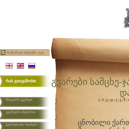
გვარები სამცხე-ჯ
რას გთავაზობთ
დ
მთავარი გვერდი
ა
|
ბ
|
გ
|
დ
|
ე
|
ვ
|
ზ
|
გვარების ისტორია
ცნობილი ქარ
გვარები და ოჯახები