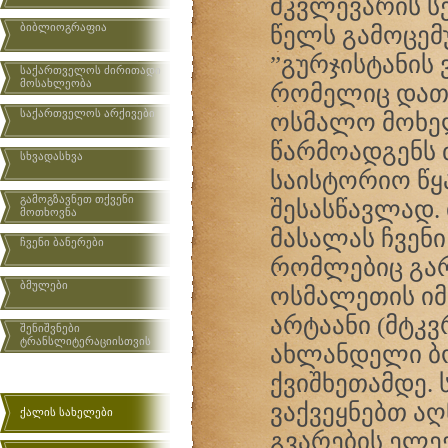
მკვლევარის სე
ბიბლიოგრაფია
წელს გამოცე
”გურჯისტანის
საქართველოს ძირითადი
მოსახლეობა
რომელიც დათა
საქართველოს არქივები
ოსმალო მოხელ
წარმოადგენს 
სხვადასხვა
საისტორიო წ
გამოგზავნეთ თქვენი
შესასწავლად. 
მოთხოვნა
მასალას ჩვენი
ჩვენი ბანერები
რომლებიც გა
ბმულები
ოსმალეთის იმპ
არტაანი (მტკვ
შენიშვნები
ტრანსლიტერაციისთვის
ახლანდელი ბ
ქვიშხეთამდე. 
ვაქვეყნებთ ა
ქალის სახელები
გვარების ელე