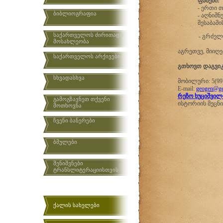
ფასები:
- ერთი 
ბიბლიოგრაფია
- აღნიშ
შესაბამი
საქართველოს ძირითადი
-
გრძელვ
მოსახლეობა
აგრეთვე,
მიიღე
საქართველოს არქივები
გთხოვთ დაგვი
სხვადასხვა
მობილური: 5(99)
E-mail:
geogen@ge
რეზო ხუციშვილ
გამოგზავნეთ თქვენი
ისტორიის მეცნ
მოთხოვნა
ჩვენი ბანერები
ბმულები
შენიშვნები
ტრანსლიტერაციისთვის
ქალის სახელები