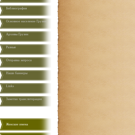
Библиография
Основное население Грузии
Aрхивы Грузии
Разные
Отправка запроса
Наши баннеры
Links
Заметки транслитерации
Женские имена