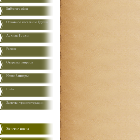
Библиография
Основное население Грузии
Aрхивы Грузии
Разные
Отправка запроса
Наши баннеры
Links
Заметки транслитерации
Женские имена