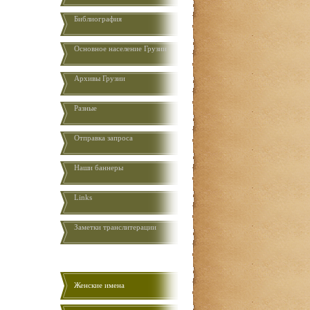
Библиография
Основное население Грузии
Aрхивы Грузии
Разные
Отправка запроса
Наши баннеры
Links
Заметки транслитерации
Женские имена