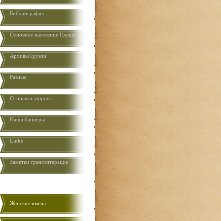
Библиография
Основное население Грузии
Aрхивы Грузии
Разные
Отправка запроса
Наши баннеры
Links
Заметки транслитерации
Женские имена