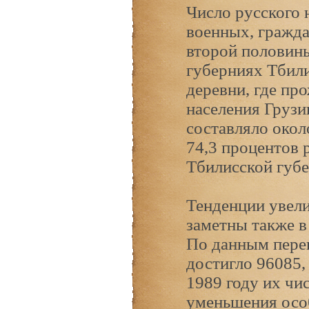
Число русского 
военных, гражда
второй половины
губерниях Тбили
деревни, где пр
населения Грузи
составляло окол
74,3 процентов 
Тбилисской губе
Тенденции увели
заметны также в
По данным переп
достигло 96085, 
1989 году их чи
уменьшения особ