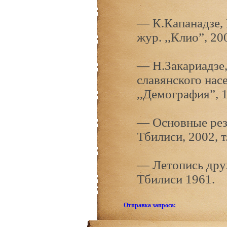
— К.Капанадзе, 
жур. ,,Клио”, 20
— Н.Закариадзе,
славянского нас
,,Демография”, 1
— Основные резу
Тбилиси, 2002, т.
— Летопись дружб
Тбилиси 1961.
Отправка запроса: