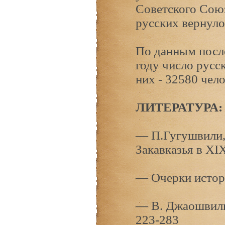
Советского Союз
русских вернуло
По данным после
году число русс
них - 32580 чело
ЛИТЕРАТУРА:
— П.Гугушвили,
Закавказья в XIX
— Очерки истори
— В. Джаошвили,
223-283