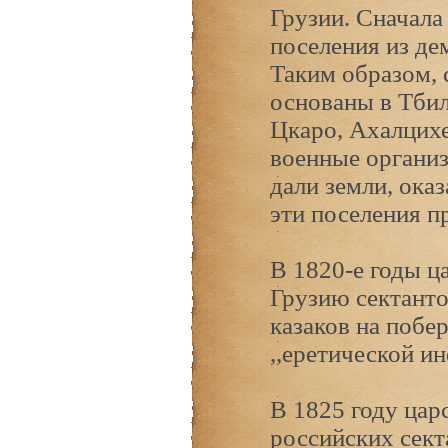
Грузии. Сначала
поселения из де
Таким образом, 
основаны в Тбил
Цкаро, Ахалцихе
военные организ
дали земли, ока
эти поселения п
В 1820-е годы ц
Грузию сектанто
казаков на побе
,,еретической и
В 1825 году цар
российских сект