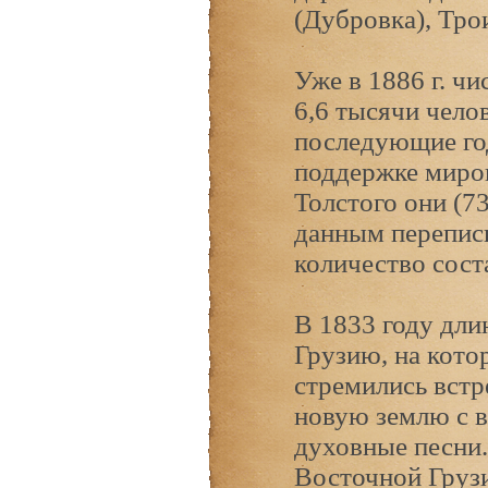
(Дубровка), Тро
Уже в 1886 г. ч
6,6 тысячи чело
последующие год
поддержке миров
Толстого они (7
данным переписи
количество соста
В 1833 году дли
Грузию, на кото
стремились встр
новую землю с в
духовные песни.
Восточной Грузи