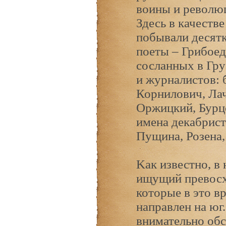
воины и революц
Здесь в качеств
побывали десятк
поеты – Грибоед
сосланных в Гру
и журналистов: 
Корнилович, Лач
Оржицкий, Бурцо
имена декабрист
Пущина, Розена,
Kак известно, в 
ищущий превосх
которые в это в
направлен на юг
внимательно обс