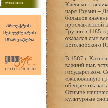
Киевского велико
Мужские имена
царя Грузии – Де
большое значени
прославленной ц
Грузии в 1185 г
оказался сын ве
Боголюбского Ю
В 1587 г. Кахет
важний шаг, вст
государством. С
«жалованную гра
обещает оказать
Отныне начинаю
культурные сно