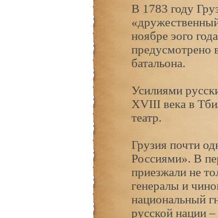
В 1783 году Гру
«дружественный 
ноябре эого год
предусмотрено в
батальона.
Усилиями русски
XVIII века в Тб
театр.
Грузия почти од
Россиями». В пе
приезжали не то
генералы и чино
национальный гн
русской нации –