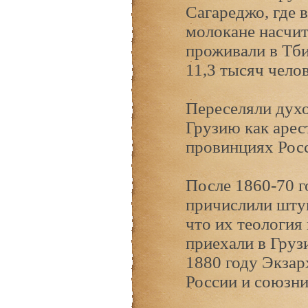
Сагареджо, где 
молокане насчит
проживали в Тби
11,3 тысяч челов
Переселяли духо
Грузию как арес
провинциях Рос
После 1860-70 г
причислили штун
что их теология
приехали в Груз
1880 году Экзар
России и союзни