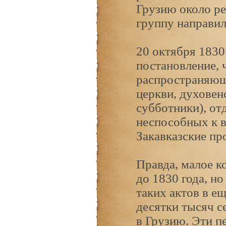
Грузию около ре
группу направил
20 октября 1830
постановление, 
распространяющ
церкви, духовен
субботники), отд
неспособных к 
Закавказские пр
Правда, малое к
до 1830 года, н
таких актов в е
десятки тысяч с
в Грузию. Эти п