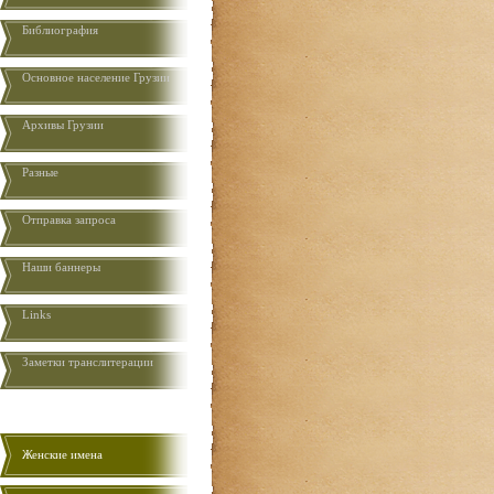
Библиография
Основное население Грузии
Aрхивы Грузии
Разные
Отправка запроса
Наши баннеры
Links
Заметки транслитерации
Женские имена