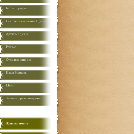
Библиография
Основное население Грузии
Aрхивы Грузии
Разные
Отправка запроса
Наши баннеры
Links
Заметки транслитерации
Женские имена