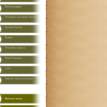
Библиография
Основное население Грузии
Aрхивы Грузии
Разные
Отправка запроса
Наши баннеры
Links
Заметки транслитерации
Женские имена