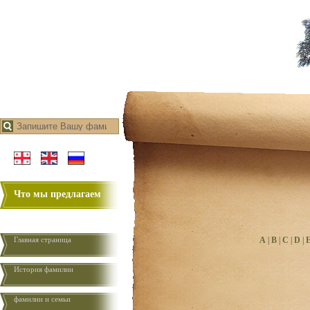
Что мы предлагаем
Главная страница
A
|
B
|
C
|
D
|
История фамилии
фамилии и семьи