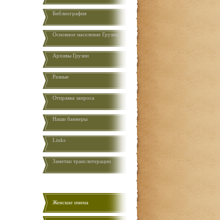
Библиография
Основное население Грузии
Aрхивы Грузии
Разные
Отправка запроса
Наши баннеры
Links
Заметки транслитерации
Женские имена