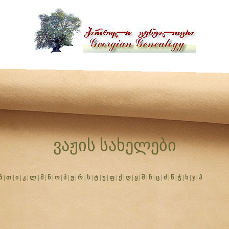
ვაჟის სახელები
ზ
|
თ
|
ი
|
კ
|
ლ
|
მ
|
ნ
|
ო
|
პ
|
ჟ
|
რ
|
ს
|
ტ
|
უ
|
ფ
|
ქ
|
ღ
|
ყ
|
შ
|
ჩ
|
ც
|
ძ
|
წ
|
ჭ
|
ხ
|
ჯ
|
ჰ