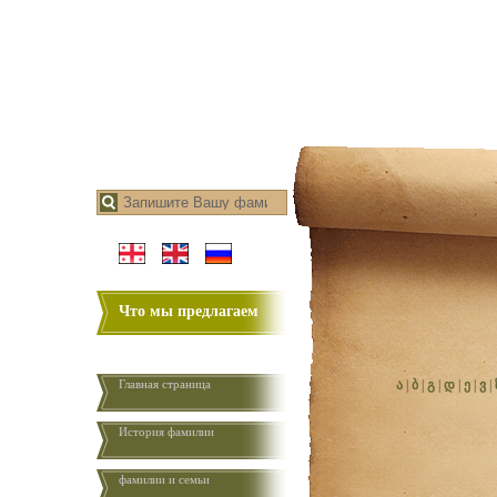
Что мы предлагаем
Главная страница
ა
|
ბ
|
გ
|
დ
|
ე
|
ვ
|
История фамилии
фамилии и семьи